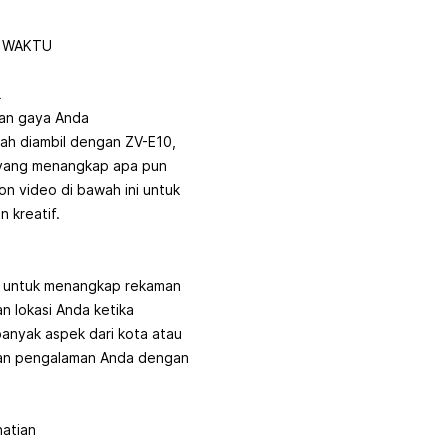
U WAKTU
L
an gaya Anda
dah diambil dengan ZV-E10,
r yang menangkap apa pun
on video di bawah ini untuk
 kreatif.
h untuk menangkap rekaman
n lokasi Anda ketika
banyak aspek dari kota atau
ikan pengalaman Anda dengan
hatian