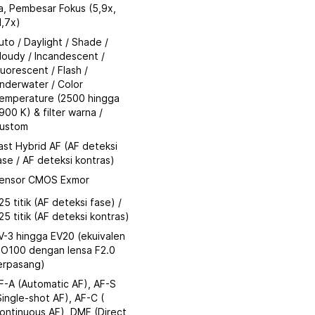
a, Pembesar Fokus (5,9x,
1,7x)
uto / Daylight / Shade /
loudy / Incandescent /
luorescent / Flash /
nderwater / Color
emperature (2500 hingga
900 K) & filter warna /
ustom
ast Hybrid AF (AF deteksi
ase / AF deteksi kontras)
ensor CMOS Exmor
25 titik (AF deteksi fase) /
25 titik (AF deteksi kontras)
V-3 hingga EV20 (ekuivalen
SO100 dengan lensa F2.0
erpasang)
F-A (Automatic AF), AF-S
Single-shot AF), AF-C (
ontinuous AF), DMF (Direct