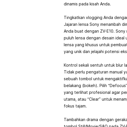
dinamis pada kisah Anda.
Tingkatkan vlogging Anda dengan 
Jajaran lensa Sony menambah dim
Anda buat dengan ZV-E10. Sony 
puluh lensa dengan desain ideal
lensa yang khusus untuk pembuatan
yang unik dan jelajahi potensi eks
Kontrol sekali sentuh untuk blur l
Tidak perlu pengaturan manual y
sebuah tombol untuk mengaktifka
belakang (bokeh). Pilih “Defocus”
yang terlihat profesional agar pe
utama, atau “Clear” untuk menam
fokus tajam.
Tambahkan drama dengan gerak
tombol Still/Movie/S&Q pada ZV