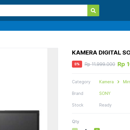
KAMERA DIGITAL SO
Rp 
Rp 11.999.000
8
%
Category
Kamera
Mir
Brand
SONY
Stock
Ready
Qty