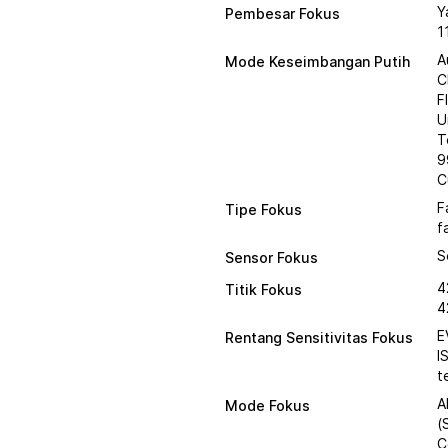
Y
Pembesar Fokus
1
A
Mode Keseimbangan Putih
C
F
U
T
9
C
F
Tipe Fokus
f
S
Sensor Fokus
4
Titik Fokus
4
E
Rentang Sensitivitas Fokus
I
t
A
Mode Fokus
(
C