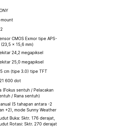
ONY
-mount
:2
ensor CMOS Exmor tipe APS-
 (23,5 x 15,6 mm)
ekitar 24,2 megapiksel
ekitar 25,0 megapiksel
,5 cm (tipe 3.0) tipe TFT
21 600 dot
a (Fokus sentuh / Pelacakan
entuh / Rana sentuh)
anual (5 tahapan antara -2
an +2), mode Sunny Weather
udut Buka: Sktr. 176 derajat,
udut Rotasi: Sktr. 270 derajat