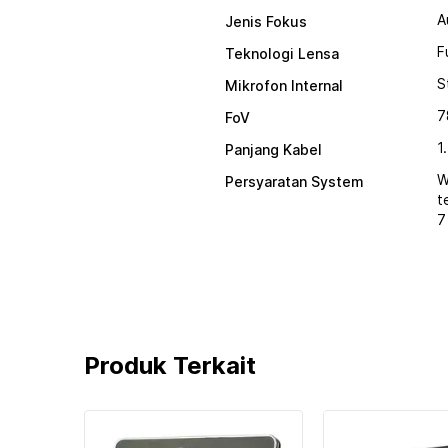
A
Jenis Fokus
F
Teknologi Lensa
S
Mikrofon Internal
7
FoV
1
Panjang Kabel
W
Persyaratan System
t
7
Produk Terkait