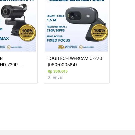
B 
LOGITECH WEBCAM C-270 
HD 720P 
(960-000584)
 CAMERA (MWB-
Rp 356.615
0
Terjual