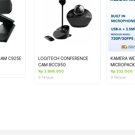
CAM C925E
LOGITECH CONFERENCE 
KAMERA WE
CAM BCC950
MICROPACK
DIGITAL PC
Rp 3.999.000
Rp 232.000
11)
0
Terjual
0
Terjual