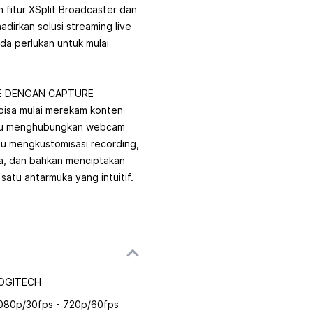
fitur XSplit Broadcaster dan
irkan solusi streaming live
da perlukan untuk mulai
E DENGAN CAPTURE
bisa mulai merekam konten
kamu menghubungkan webcam
 mengkustomisasi recording,
a, dan bahkan menciptakan
satu antarmuka yang intuitif.
OGITECH
080p/30fps - 720p/60fps