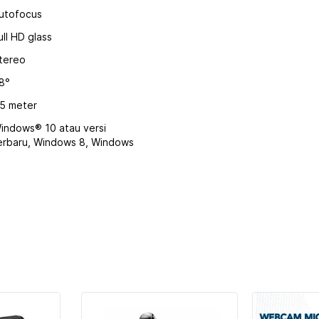
utofocus
ull HD glass
tereo
8°
.5 meter
indows® 10 atau versi
erbaru, Windows 8, Windows