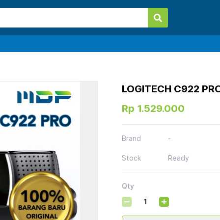
LOGITECH C922 P
Rp 1.529.000
Brand
-
Stock
Ready
Qty