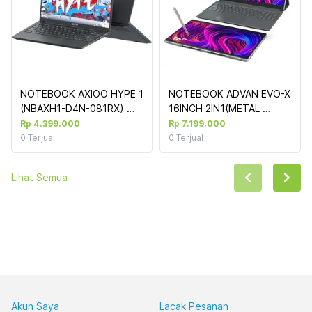
NOTEBOOK AXIOO HYPE 1 
NOTEBOOK ADVAN EVO-X 
(NBAXH1-D4N-081RX) 
16INCH 2IN1(METAL 
GREY : INTEL CELERON 
BODY) : INTEL CORE I3-
Rp 4.399.000
Rp 7.199.000
N4020,8GB,128GB SSD 
1215U ,12GB 
0
Terjual
0
Terjual
M2,14"FHD, DOS (NO TAS)
LPDDR5,512GB 
NVME,2,5K DISPLAY IPS 
Lihat Semua
TOUCH SCREEN,WIN 11 
HOME (INCL:KB2343)
Akun Saya
Lacak Pesanan