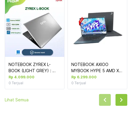
NOTEBOOK ZYREX L-
NOTEBOOK AXIOO 
BOOK (LIGHT GREY) : 
MYBOOK HYPE 5 AMD X3 
INTEL-N4020 14" 
(NBAXMH5X3082BX) 
Rp 4.099.000
Rp 6.299.000
(1366X768) 8GB, EMMC 
BLUE: AMD R5-
0
Terjual
0
Terjual
128GB, WIFI + BT, W11 
3500,8GB,256GB 
(NO TAS)
SSD,14"FHD,DOS 
Lihat Semua
(SLEVECASE)