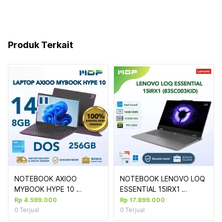
Produk Terkait
NOTEBOOK AXIOO 
NOTEBOOK LENOVO LOQ 
MYBOOK HYPE 10 
ESSENTIAL 15IRX1 
(NBAX244C08HNN) 
(83SC003KID) LUNA GREY 
Rp 4.599.000
Rp 17.899.000
TITANIUM BROWN  : INTEL 
: INTEL CORE I5-
0
Terjual
0
Terjual
CELERON N4020,8GB,HD 
1350HX,16GB DDR5-