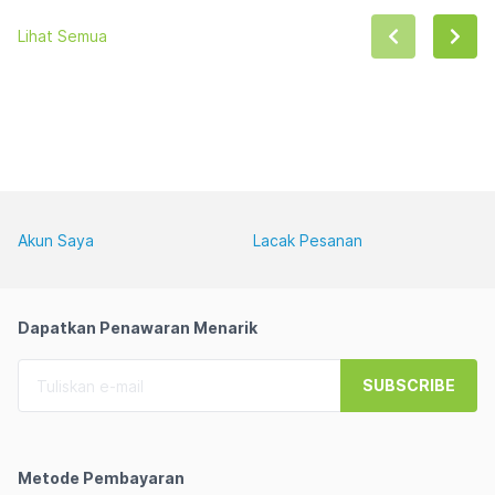
256GB ,14",DOS (NO TAS)
4800,512GB SSD M.2 
Lihat Semua
2242 PCIE,RTX 5050 
8GB,15.6"FHD,WIN 11 
HOME+OHS 2024+M365 
BASIC)+ BACPACK 
H70101
Akun Saya
Lacak Pesanan
Dapatkan Penawaran Menarik
SUBSCRIBE
Metode Pembayaran