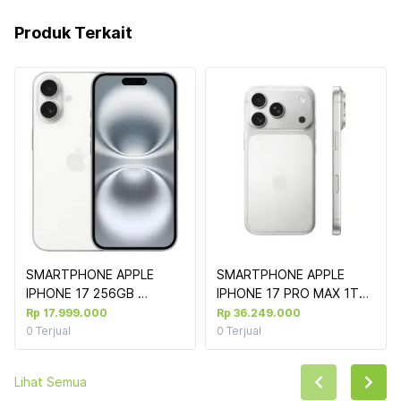
Produk Terkait
SMARTPHONE APPLE 
SMARTPHONE APPLE 
IPHONE 17 256GB 
IPHONE 17 PRO MAX 1TB 
WHITE(G103)
SILVER #MFYV4PA/A 
Rp 17.999.000
Rp 36.249.000
0
Terjual
0
Terjual
Lihat Semua