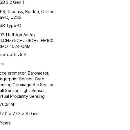
SB 3.2 Gen 1
PS, Glonass, Beidou, Galileo,
avIC, QZSS
SB Type-C
02.11a/b/g/n/ac/ax
.4GHz+5GHz+6GHz, HE160,
IMO, 1024-QAM
luetooth v5.3
es
ccelerometer, Barometer,
ingerprint Sensor, Gyro
ensor, Geomagnetic Sensor,
all Sensor, Light Sensor,
irtual Proximity Sensing
700mAh
62.0 x 77.3 x 8.0 mm
 Years