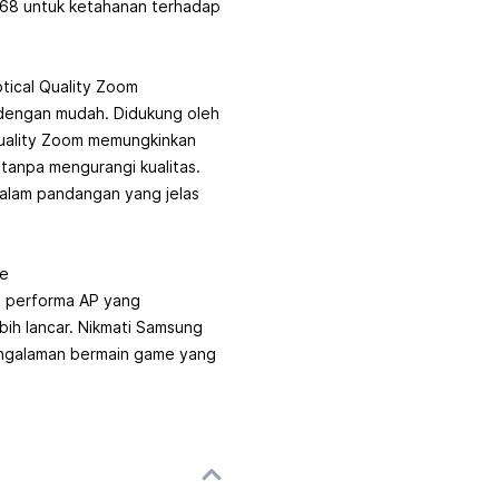
IP68 untuk ketahanan terhadap
ptical Quality Zoom
 dengan mudah. Didukung oleh
uality Zoom memungkinkan
tanpa mengurangi kualitas.
alam pandangan yang jelas
ce
n performa AP yang
ebih lancar. Nikmati Samsung
engalaman bermain game yang