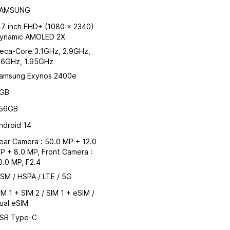
AMSUNG
.7 inch FHD+ (1080 x 2340)
ynamic AMOLED 2X
eca-Core 3.1GHz, 2.9GHz,
.6GHz, 1.95GHz
amsung Exynos 2400e
GB
56GB
ndroid 14
ear Camera : 50.0 MP + 12.0
P + 8.0 MP, Front Camera :
0.0 MP, F2.4
SM / HSPA / LTE / 5G
IM 1 + SIM 2 / SIM 1 + eSIM /
ual eSIM
SB Type-C