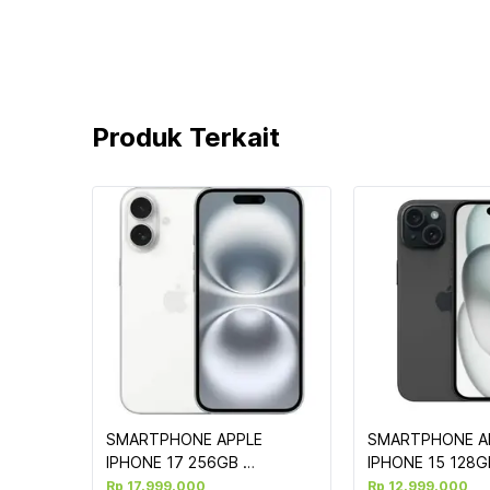
Produk Terkait
SMARTPHONE APPLE 
SMARTPHONE AP
IPHONE 17 256GB 
IPHONE 15 128GB
WHITE(G103)
BLACK(G103)
Rp 17.999.000
Rp 12.999.000