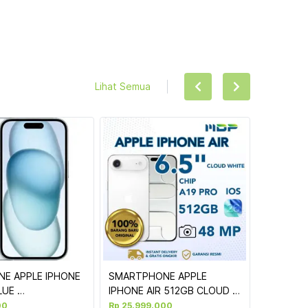
Lihat Semua
E APPLE IPHONE 
SMARTPHONE APPLE 
UE 
IPHONE AIR 512GB CLOUD 
A(195949036569)
WHITE (G103)(MG2T4SA/A)
00
Rp 25.999.000