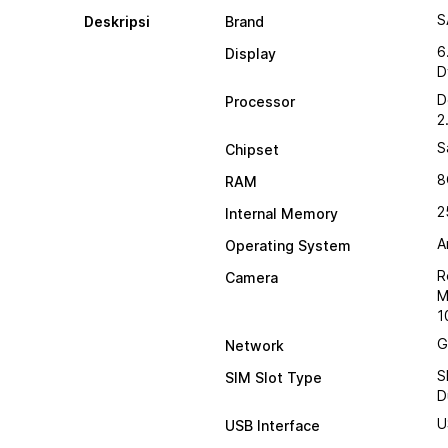
S
Deskripsi
Brand
6
Display
D
D
Processor
2
S
Chipset
8
RAM
2
Internal Memory
A
Operating System
R
Camera
M
1
G
Network
S
SIM Slot Type
D
U
USB Interface