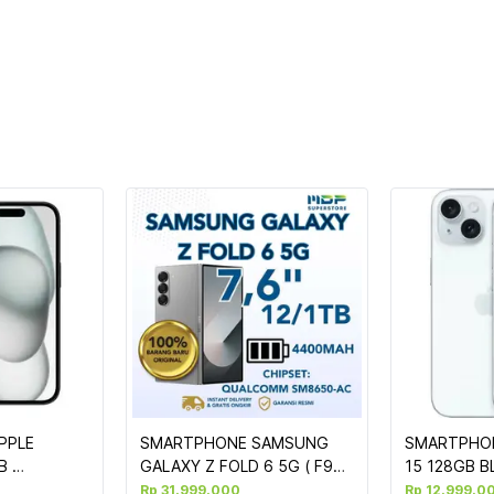
PLE 
SMARTPHONE SAMSUNG 
SMARTPHON
 
GALAXY Z FOLD 6 5G ( F956 
15 128GB BL
) 12/1TB SILVER
#MTP43SA/
Rp 31.999.000
Rp 12.999.0