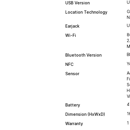
U
USB Version
G
Location Technology
N
U
Earjack
8
Wi-Fi
2
M
B
Bluetooth Version
Y
NFC
A
Sensor
F
S
H
V
4
Battery
1
Dimension (HxWxD)
1
Warranty