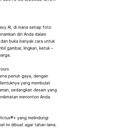
xy AI, di mana setiap foto
Benamkan diri Anda dalam
 dan buka banyak cara untuk
il gambar, lingkari, ketuk –
harga.
yours
arna penuh gaya, dengan
. Bentuknya yang membulat
man, sedangkan desain yang
kenikmatan menonton Anda.
Victus®+ yang melindungi
l ini dibuat agar tahan lama.