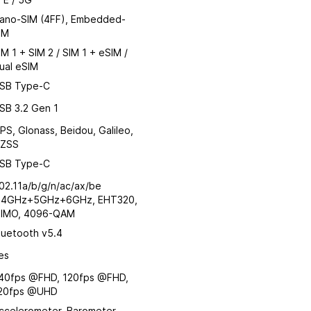
ano-SIM (4FF), Embedded-
IM
IM 1 + SIM 2 / SIM 1 + eSIM /
ual eSIM
SB Type-C
SB 3.2 Gen 1
PS, Glonass, Beidou, Galileo,
ZSS
SB Type-C
02.11a/b/g/n/ac/ax/be
.4GHz+5GHz+6GHz, EHT320,
IMO, 4096-QAM
luetooth v5.4
es
40fps @FHD, 120fps @FHD,
20fps @UHD
ccelerometer, Barometer,