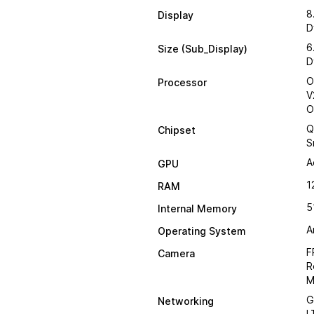
8
Display
D
6
Size (Sub_Display)
D
O
Processor
V
O
Q
Chipset
S
A
GPU
1
RAM
5
Internal Memory
A
Operating System
F
Camera
R
M
G
Networking
L