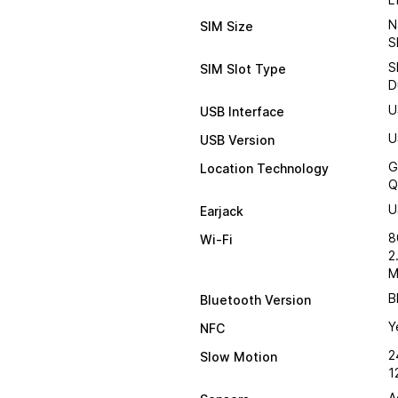
N
SIM Size
S
S
SIM Slot Type
D
U
USB Interface
U
USB Version
G
Location Technology
Q
U
Earjack
8
Wi-Fi
2
M
B
Bluetooth Version
Y
NFC
2
Slow Motion
1
A