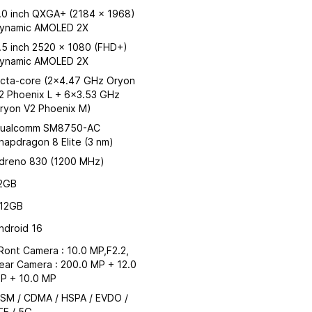
.0 inch QXGA+ (2184 x 1968)
ynamic AMOLED 2X
.5 inch 2520 x 1080 (FHD+)
ynamic AMOLED 2X
cta-core (2x4.47 GHz Oryon
2 Phoenix L + 6x3.53 GHz
ryon V2 Phoenix M)
ualcomm SM8750-AC
napdragon 8 Elite (3 nm)
dreno 830 (1200 MHz)
2GB
12GB
ndroid 16
Ront Camera : 10.0 MP,F2.2,
ear Camera : 200.0 MP + 12.0
P + 10.0 MP
SM / CDMA / HSPA / EVDO /
TE / 5G