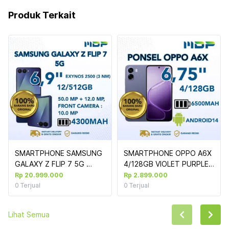
Produk Terkait
SMARTPHONE SAMSUNG 
SMARTPHONE OPPO A6X 
GALAXY Z FLIP 7 5G 
4/128GB VIOLET PURPLE 
(F766) 12/512GB BLUE
(UNGU MUDA)
Rp 20.999.000
Rp 2.899.000
0
Terjual
0
Terjual
Lihat Semua