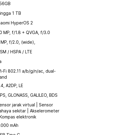
56GB
ingga 1 TB
iaomi HyperOS 2
0 MP, f/1.8 + QVGA, f/3.0
 MP, f/2.0, (wide),
SM / HSPA / LTE
a
i-Fi 802.11 a/b/g/n/ac, dual-
and
.4, A2DP, LE
PS, GLONASS, GALILEO, BDS
ensor jarak virtual | Sensor
ahaya sekitar | Akselerometer
 Kompas elektronik
.000 mAh
SB Tipe C