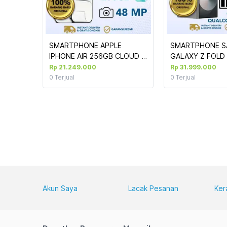
SMARTPHONE APPLE 
SMARTPHONE S
IPHONE AIR 256GB CLOUD 
GALAXY Z FOLD 6
WHITE #MG2M4PA/A 
) 12/1TB SILVER
Rp 21.249.000
Rp 31.999.000
0
Terjual
0
Terjual
Akun Saya
Lacak Pesanan
Ker