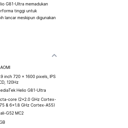
lio G81-Ultra memadukan
forma tinggi untuk
ih lancar meskipun digunakan
IAOMI
.9 inch 720 x 1600 pixels, IPS
CD, 120Hz
ediaTek Helio G81-Ultra
cta-core (2x2.0 GHz Cortex-
75 & 6x1.8 GHz Cortex-A55)
ali-G52 MC2
GB