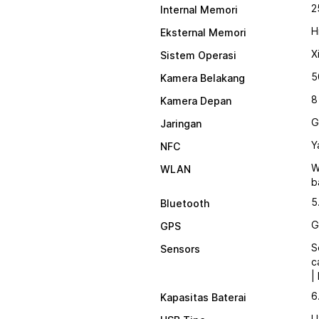
2
Internal Memori
H
Eksternal Memori
X
Sistem Operasi
5
Kamera Belakang
8
Kamera Depan
G
Jaringan
Y
NFC
W
WLAN
b
5
Bluetooth
G
GPS
S
Sensors
c
|
6
Kapasitas Baterai
U