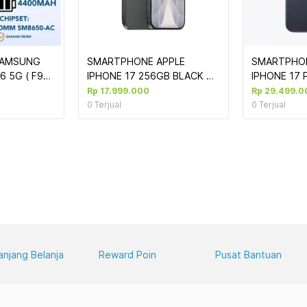
AMSUNG 
SMARTPHONE APPLE 
SMARTPHON
 5G ( F956 
IPHONE 17 256GB BLACK 
IPHONE 17 
#MG6J4PA/A 
BLUE #MG8N
Rp 17.999.000
Rp 29.499.0
0
Terjual
0
Terjual
anjang Belanja
Reward Poin
Pusat Bantuan