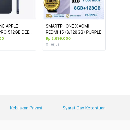
E APPLE 
SMARTPHONE XIAOMI 
PRO 512GB DEEP 
REDMI 15 (8/128GB) PURPLE
4PA/A 
00
Rp 2.699.000
0
Terjual
Kebijakan Privasi
Syarat Dan Ketentuan