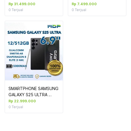
256GB : QUALCOMM 
Rp 31.499.000
Rp 7.499.000
SNAPDRAGON 8 GEN 
0
Terjual
0
Terjual
3,12GB,12/256GB,8.8" 
2.5K LTPS 500NITS
SMARTPHONE SAMSUNG 
GALAXY S25 ULTRA 
12/512GB (S938) BLACK
Rp 22.999.000
0
Terjual