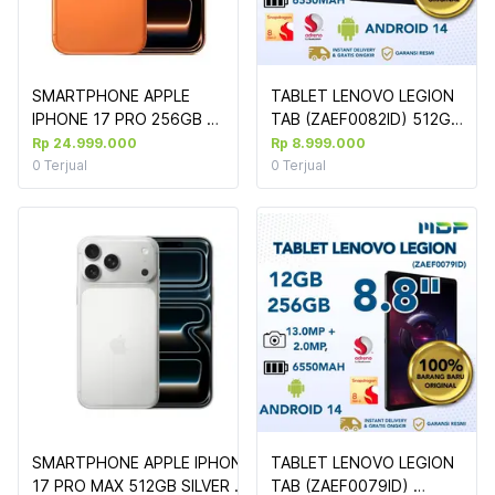
SMARTPHONE APPLE 
TABLET LENOVO LEGION 
IPHONE 17 PRO 256GB 
TAB (ZAEF0082ID) 512GB 
COSMIC ORANGE (G103) 
: QUALCOMM 
Rp 24.999.000
Rp 8.999.000
#MG8H4SA/A 
SNAPDRAGON 8 GEN 
0
Terjual
0
Terjual
3,16GB,512GB,8.8" 2.5K 
LTPS 500NITS	
SMARTPHONE APPLE IPHONE 
TABLET LENOVO LEGION 
17 PRO MAX 512GB SILVER 
TAB (ZAEF0079ID) 